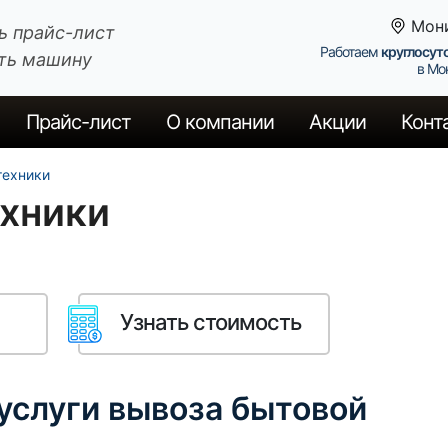
Мон
ь прайс-лист
Работаем
круглосут
ть машину
в Мо
Прайс
-лист
О компании
Акции
Конт
техники
ехники
Узнать стоимость
 услуги вывоза бытовой