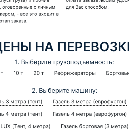
, оговоренные с личным
для Вас способом.
ером, - все это входит в
этап заказа.
ЦЕНЫ НА ПЕРЕВОЗК
1. Выберите грузоподъемность:
 т
10 т
20 т
Рефрижераторы
Бортовы
2. Выберите машину:
ль 3 метра (тент)
Газель 3 метра (еврофургон)
ль 4 метра (тент)
Газель 4 метра (еврофургон)
LUX (Тент, 4 метра)
Газель бортовая (3 метра)