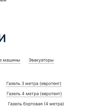
И
е машины
Эвакуаторы
Газель 3 метра (евротент)
Газель 4 метра (евротент)
Газель бортовая (4 метра)