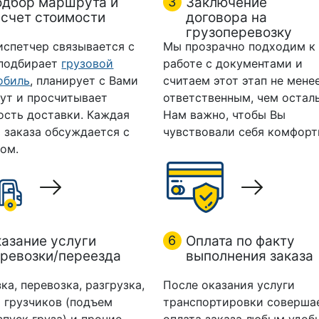
одбор маршрута и
3
Заключение
счет стоимости
договора на
грузоперевозку
испетчер связывается с
Мы прозрачно подходим к
 подбирает
грузовой
работе с документами и
обиль
, планирует с Вами
считаем этот этап не мене
ут и просчитывает
ответственным, чем остал
ость доставки. Каждая
Нам важно, чтобы Вы
 заказа обсуждается с
чувствовали себя комфорт
ом.
азание услуги
6
Оплата по факту
ревозки/переезда
выполнения заказа
ка, перевозка, разгрузка,
После оказания услуги
 грузчиков (подъем
транспортировки соверша
спуск груза) и прочие
оплата заказа любым удоб