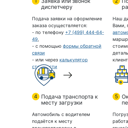
1
Заявка или звонок
2
П
диспетчеру
ра
Подача заявки на оформление
Наш д
заказа осуществляется:
Вами,
- по телефону
+7 (499) 444-64-
автом
49
,
маршр
- с помощью
формы обратной
стоим
связи
деталь
- или через
калькулятор
клиент
стоимости
4
Подача транспорта к
5
Ок
месту загрузки
пе
Автомобиль с водителем
Погруз
подаётся к месту
работа
транспортировки в
груза/