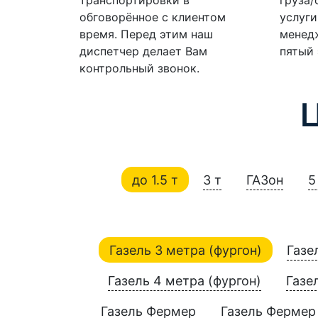
обговорённое с клиентом
услуги
время. Перед этим наш
менедж
диспетчер делает Вам
пятый 
контрольный звонок.
до 1.5 т
3 т
ГАЗон
5
Газель 3 метра (фургон)
Газе
Газель 4 метра (фургон)
Газе
Газель Фермер
Газель Фермер 